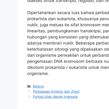
diakses untuk transkripsi, regulasi, dan re
Dipertahankan secara luas bahwa perbeda
prokariota dan eukariota, khususnya pe
nuklir, juga meluas ke sifat kromosom me
linearitas, pembungkaman transkripsi, pa
hubungan yang konsisten yang ditemukan a
adanya membran nuklir. Beberapa perbed
keterbatasan sitologi yang dipaksakan ole
dari organisme perwakilan untuk perband
pengemasan DNA kromosom berbasis nuk
dikotomi prokariota / eukariota untuk men
organisme.
Kategori
Biologi
Perbedaan Embrio dan Zigot
Fungsi otak depan manusia