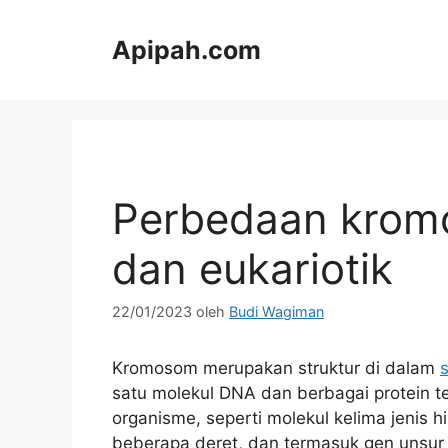
Langsung
ke
Apipah.com
isi
Perbedaan kromo
dan eukariotik
22/01/2023
oleh
Budi Wagiman
Kromosom merupakan struktur di dalam
s
satu molekul DNA dan berbagai protein t
organisme, seperti molekul kelima jenis h
beberapa deret, dan termasuk gen unsur