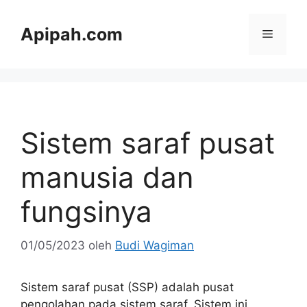
Langsung
ke
Apipah.com
Menu
isi
Sistem saraf pusat
manusia dan
fungsinya
01/05/2023
oleh
Budi Wagiman
Sistem saraf pusat (SSP) adalah pusat
pengolahan pada sistem saraf. Sistem ini