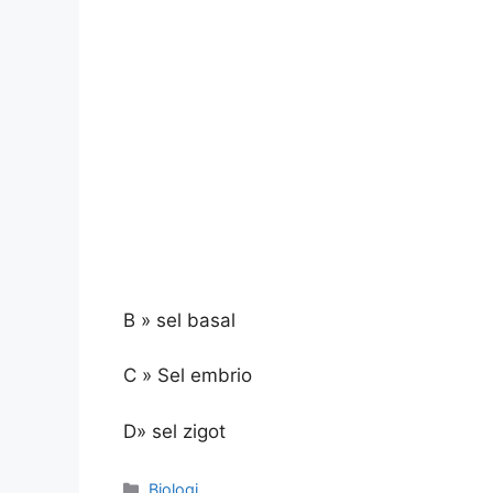
B » sel basal
C » Sel embrio
D» sel zigot
Kategori
Biologi