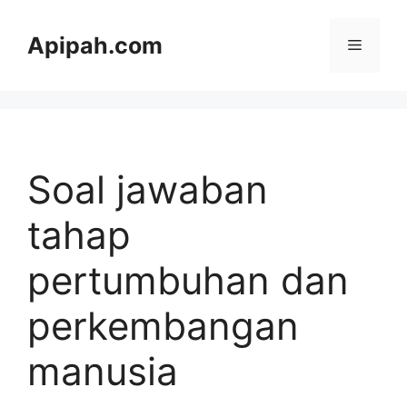
Langsung
ke
Apipah.com
Menu
isi
Soal jawaban
tahap
pertumbuhan dan
perkembangan
manusia