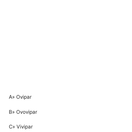
A» Ovipar
B» Ovovipar
C» Vivipar