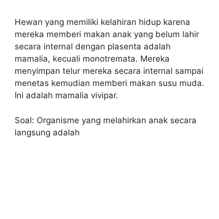
Hewan yang memiliki kelahiran hidup karena
mereka memberi makan anak yang belum lahir
secara internal dengan plasenta adalah
mamalia, kecuali monotremata. Mereka
menyimpan telur mereka secara internal sampai
menetas kemudian memberi makan susu muda.
Ini adalah mamalia vivipar.
Soal: Organisme yang melahirkan anak secara
langsung adalah