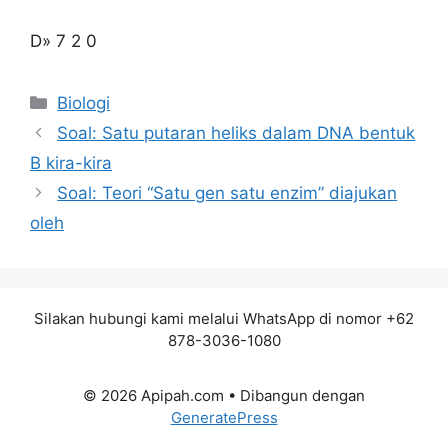
D» 7 2 0
Kategori
Biologi
Soal: Satu putaran heliks dalam DNA bentuk
B kira-kira
Soal: Teori “Satu gen satu enzim” diajukan
oleh
Silakan hubungi kami melalui WhatsApp di nomor +62
878-3036-1080
© 2026 Apipah.com
• Dibangun dengan
GeneratePress