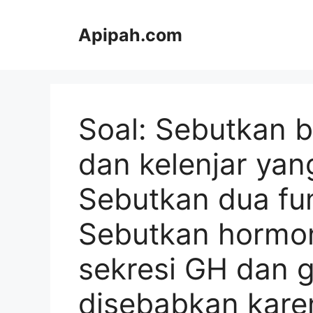
Langsung
ke
Apipah.com
isi
Soal: Sebutkan 
dan kelenjar ya
Sebutkan dua fun
Sebutkan hormo
sekresi GH dan 
disebabkan kare