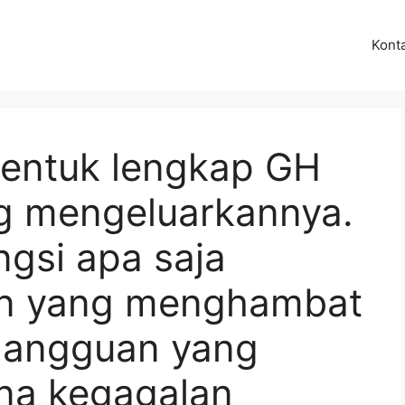
Kont
bentuk lengkap GH
ng mengeluarkannya.
gsi apa saja
n yang menghambat
gangguan yang
na kegagalan