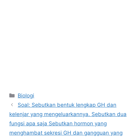
Kategori
Biologi
Soal: Sebutkan bentuk lengkap GH dan
kelenjar yang mengeluarkannya. Sebutkan dua
fungsi apa saja Sebutkan hormon yang
menghambat sekresi GH dan gangguan yang