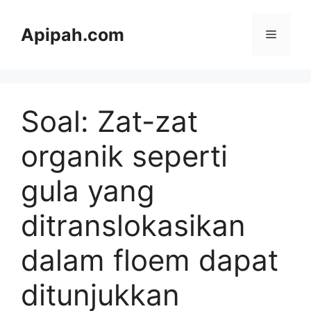
Langsung
ke
Apipah.com
Menu
isi
Soal: Zat-zat
organik seperti
gula yang
ditranslokasikan
dalam floem dapat
ditunjukkan