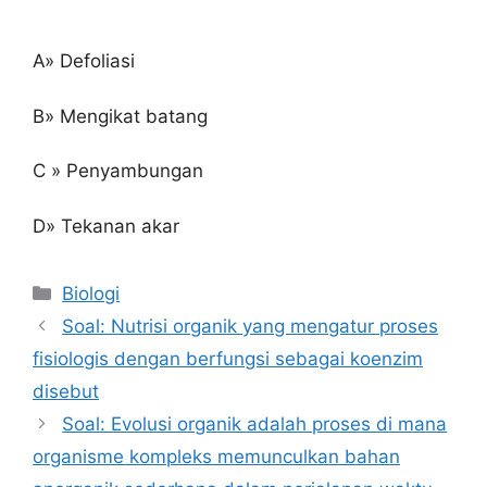
A» Defoliasi
B» Mengikat batang
C » Penyambungan
D» Tekanan akar
Kategori
Biologi
Soal: Nutrisi organik yang mengatur proses
fisiologis dengan berfungsi sebagai koenzim
disebut
Soal: Evolusi organik adalah proses di mana
organisme kompleks memunculkan bahan