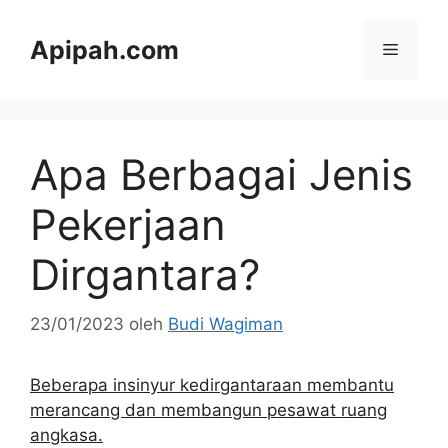
Langsung
ke
Apipah.com
Menu
isi
Apa Berbagai Jenis
Pekerjaan
Dirgantara?
23/01/2023
oleh
Budi Wagiman
Beberapa insinyur kedirgantaraan membantu
merancang dan membangun pesawat ruang
angkasa.