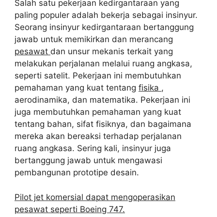
Salah satu pekerjaan kedirgantaraan yang
paling populer adalah bekerja sebagai insinyur.
Seorang insinyur kedirgantaraan bertanggung
jawab untuk memikirkan dan merancang
pesawat
dan unsur mekanis terkait yang
melakukan perjalanan melalui ruang angkasa,
seperti satelit. Pekerjaan ini membutuhkan
pemahaman yang kuat tentang
fisika
,
aerodinamika, dan matematika. Pekerjaan ini
juga membutuhkan pemahaman yang kuat
tentang bahan, sifat fisiknya, dan bagaimana
mereka akan bereaksi terhadap perjalanan
ruang angkasa. Sering kali, insinyur juga
bertanggung jawab untuk mengawasi
pembangunan prototipe desain.
Pilot jet komersial dapat mengoperasikan
pesawat seperti Boeing 747.