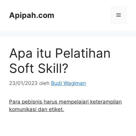
Langsung
ke
Apipah.com
Menu
isi
Apa itu Pelatihan
Soft Skill?
23/01/2023
oleh
Budi Wagiman
Para pebisnis harus mempelajari keterampilan
komunikasi dan etiket.