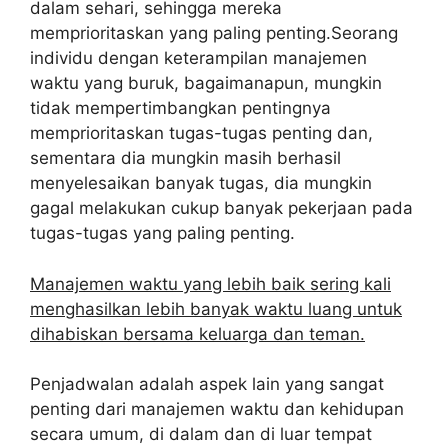
dalam sehari, sehingga mereka
memprioritaskan yang paling penting.Seorang
individu dengan keterampilan manajemen
waktu yang buruk, bagaimanapun, mungkin
tidak mempertimbangkan pentingnya
memprioritaskan tugas-tugas penting dan,
sementara dia mungkin masih berhasil
menyelesaikan banyak tugas, dia mungkin
gagal melakukan cukup banyak pekerjaan pada
tugas-tugas yang paling penting.
Manajemen waktu yang lebih baik sering kali
menghasilkan lebih banyak waktu luang untuk
dihabiskan bersama keluarga dan teman.
Penjadwalan adalah aspek lain yang sangat
penting dari manajemen waktu dan kehidupan
secara umum, di dalam dan di luar tempat