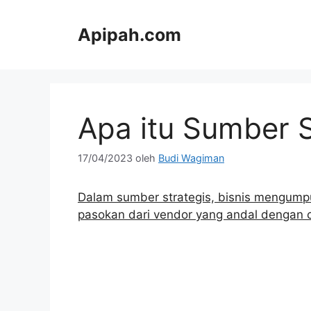
Langsung
ke
Apipah.com
isi
Apa itu Sumber S
17/04/2023
oleh
Budi Wagiman
Dalam sumber strategis, bisnis mengumpu
pasokan dari vendor yang andal dengan 