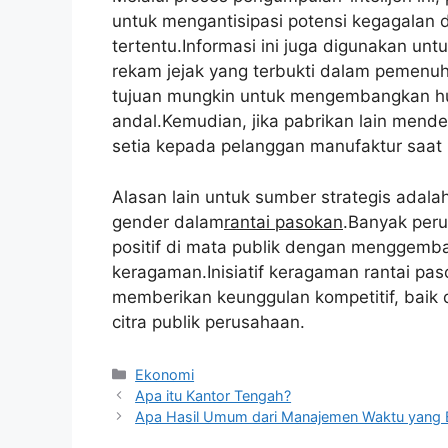
untuk mengantisipasi potensi kegagalan 
tertentu.Informasi ini juga digunakan u
rekam jejak yang terbukti dalam pemenuh
tujuan mungkin untuk mengembangkan h
andal.Kemudian, jika pabrikan lain mende
setia kepada pelanggan manufaktur saat i
Alasan lain untuk sumber strategis adal
gender dalam
rantai pasokan
.Banyak peru
positif di mata publik dengan menggem
keragaman.Inisiatif keragaman rantai p
memberikan keunggulan kompetitif, baik
citra publik perusahaan.
Kategori
Ekonomi
Apa itu Kantor Tengah?
Apa Hasil Umum dari Manajemen Waktu yang 