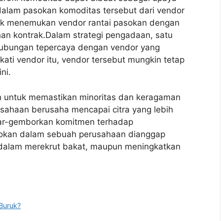
dalam pasokan komoditas tersebut dari vendor
ntuk menemukan vendor rantai pasokan dengan
an kontrak.Dalam strategi pengadaan, satu
ubungan tepercaya dengan vendor yang
kati vendor itu, vendor tersebut mungkin tetap
ni.
ah untuk memastikan minoritas dan keragaman
sahaan berusaha mencapai citra yang lebih
bar-gemborkan komitmen terhadap
asokan dalam sebuah perusahaan dianggap
 dalam merekrut bakat, maupun meningkatkan
Buruk?