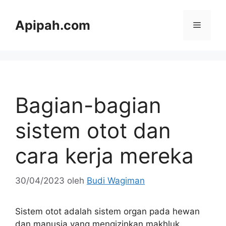
Langsung
ke
Apipah.com
Menu
isi
Bagian-bagian
sistem otot dan
cara kerja mereka
30/04/2023
oleh
Budi Wagiman
Sistem otot adalah sistem organ pada hewan
dan manusia yang mengizinkan makhluk