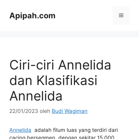
Langsung
ke
Apipah.com
Menu
isi
Ciri-ciri Annelida
dan Klasifikasi
Annelida
22/01/2023
oleh
Budi Wagiman
Annelida
adalah filum luas yang terdiri dari
cacing bersegmen, dengan sekitar 15.000