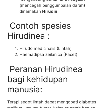
(mencegah penggumpalan darah)
dinamakan
Hirudin
.
Contoh spesies
Hirudinea :
Hirudo medicinalis (Lintah)
Haemadipsa zeilanica (Pacet)
Peranan Hirudinea
bagi kehidupan
manusia:
Terapi sedot lintah dapat mengobati diabetes
mellitus, kanker, tumor, kelenjar getah bening,