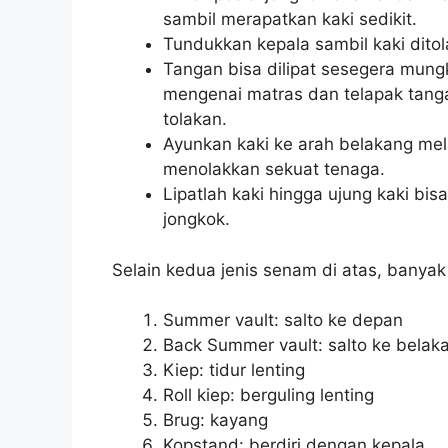
sambil merapatkan kaki sedikit.
Tundukkan kepala sambil kaki dito
Tangan bisa dilipat sesegera mung
mengenai matras dan telapak tang
tolakan.
Ayunkan kaki ke arah belakang mel
menolakkan sekuat tenaga.
Lipatlah kaki hingga ujung kaki bi
jongkok.
Selain kedua jenis senam di atas, banyak l
Summer vault: salto ke depan
Back Summer vault: salto ke belak
Kiep: tidur lenting
Roll kiep: berguling lenting
Brug: kayang
Kopstand: berdiri dengan kepala