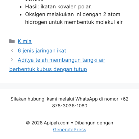
Hasil: ikatan kovalen polar.
Oksigen melakukan ini dengan 2 atom
hidrogen untuk membentuk molekul air
Kategori
Kimia
6 jenis jaringan ikat
Aditya telah membangun tangki air
berbentuk kubus dengan tutup
Silakan hubungi kami melalui WhatsApp di nomor +62
878-3036-1080
© 2026 Apipah.com
• Dibangun dengan
GeneratePress