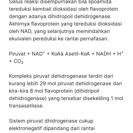
Siklus reaksi disempurnakan bila lipoamida
tereduksi kembali dioksidasi oleh flavoprotein
dengan adanya dihidropoil dehidrogenase.
Akhirnya flavoprotein yang tereduksi dioksidasi
oleh NAD, yang selanjutnya memindahkan
ekuivalen pereduksi ke rantai pernafasan.
+
+
Piruvat + NAD
+ KoAà Asetil-KoA + NADH + H
+ CO
2
Kompleks piruvat dehidrogenase terdiri dari
kurang lebih 29 mol piruvat dehidrogenase dan
kira-kira 8 mol flavoprotein (dihidripoil
dehidrogenase) yang tersebar disekeliling 1 mol
transasetilase.
Sistem piruvat dhidrogenase cukup
elektronegatif dipandang dari rantai