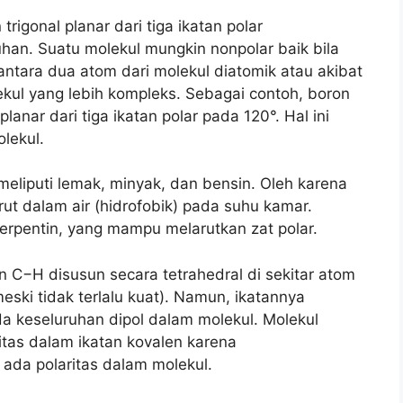
trigonal planar dari tiga ikatan polar
han. Suatu molekul mungkin nonpolar baik bila
ntara dua atom dari molekul diatomik atau akibat
ekul yang lebih kompleks. Sebagai contoh, boron
planar dari tiga ikatan polar pada 120°. Hal ini
lekul.
liputi lemak, minyak, dan bensin. Oleh karena
rut dalam air (hidrofobik) pada suhu kamar.
 terpentin, yang mampu melarutkan zat polar.
n C−H disusun secara tetrahedral di sekitar atom
meski tidak terlalu kuat). Namun, ikatannya
da keseluruhan dipol dalam molekul. Molekul
ritas dalam ikatan kovalen karena
 ada polaritas dalam molekul.