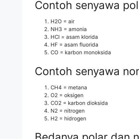
Contoh senyawa pol
H2O = air
NH3 = amonia
HCl = asam klorida
HF = asam fluorida
CO = karbon monoksida
Contoh senyawa non
CH4 = metana
O2 = oksigen
CO2 = karbon dioksida
N2 = nitrogen
H2 = hidrogen
Bedanya polar dan n