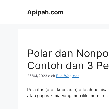
Langsung
ke
Apipah.com
isi
Polar dan Nonpol
Contoh dan 3 P
26/04/2023
oleh
Budi Wagiman
Polaritas (atau kepolaran) adalah pemis
atau gugus kimia yang memiliki momen list