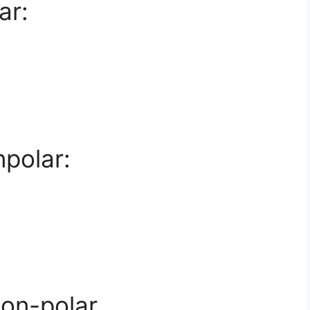
ar:
polar:
on-polar