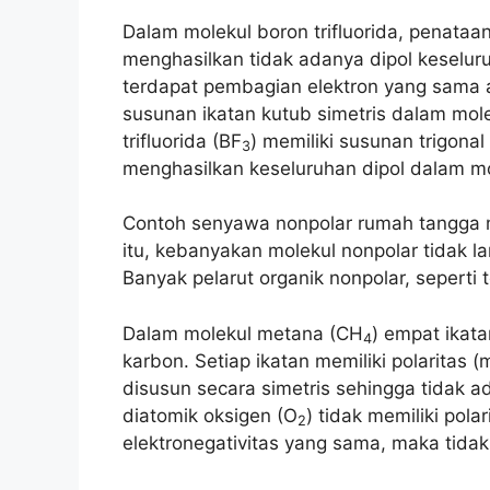
Dalam molekul boron trifluorida, penataan 
menghasilkan tidak adanya dipol keseluru
terdapat pembagian elektron yang sama a
susunan ikatan kutub simetris dalam mol
trifluorida (BF
) memiliki susunan trigonal 
3
menghasilkan keseluruhan dipol dalam mo
Contoh senyawa nonpolar rumah tangga me
itu, kebanyakan molekul nonpolar tidak la
Banyak pelarut organik nonpolar, seperti
Dalam molekul metana (CH
) empat ikata
4
karbon. Setiap ikatan memiliki polaritas (
disusun secara simetris sehingga tidak a
diatomik oksigen (O
) tidak memiliki pola
2
elektronegativitas yang sama, maka tidak