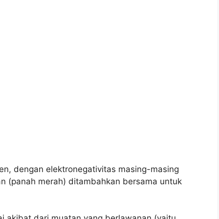
ogen, dengan elektronegativitas masing-masing
tan (panah merah) ditambahkan bersama untuk
ai akibat dari muatan yang berlawanan (yaitu