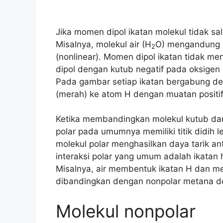
Jika momen dipol ikatan molekul tidak sal
Misalnya, molekul air (H
O) mengandung d
2
(nonlinear). Momen dipol ikatan tidak m
dipol dengan kutub negatif pada oksigen 
Pada gambar setiap ikatan bergabung d
(merah) ke atom H dengan muatan positif 
Ketika membandingkan molekul kutub dan
polar pada umumnya memiliki titik didih le
molekul polar menghasilkan daya tarik an
interaksi polar yang umum adalah ikatan 
Misalnya, air membentuk ikatan H dan mem
dibandingkan dengan nonpolar metana den
Molekul nonpolar