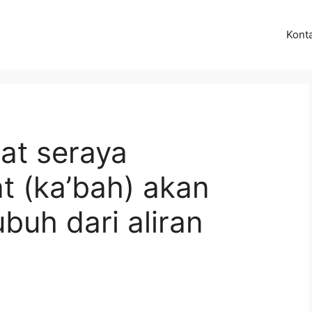
Kont
at seraya
t (ka’bah) akan
uh dari aliran