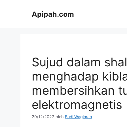
Langsung
ke
Apipah.com
isi
Sujud dalam shal
menghadap kibla
membersihkan tub
elektromagnetis
29/12/2022
oleh
Budi Wagiman