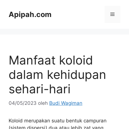
Langsung
ke
Apipah.com
Menu
isi
Manfaat koloid
dalam kehidupan
sehari-hari
04/05/2023
oleh
Budi Wagiman
Koloid merupakan suatu bentuk campuran
(sistem dispersi) dua atau lebih zat yang